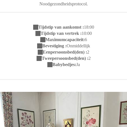
Noodgezondheidsprotocol.
Tijdstip van aankomst :
18:00
Tijdstip van vertrek :
10:00
Maximumcapaciteit:
6
Bevestiging :
Onmiddellijk
Eenpersoonsbed(den) :
2
Tweepersoonsbed(den) :
2
Babybedjes:
Ja