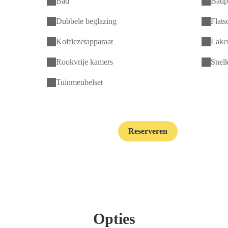
Bad
Badp
Dubbele beglazing
Flats
Koffiezetapparaat
Laken
Rookvrije kamers
Snel
Tuinmeubelset
Reserveren
Contact
Opties