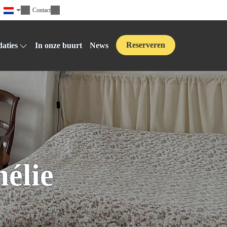
Contact
Reserveren
aties
In onze buurt
News
élie