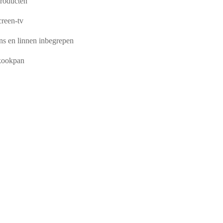
roducten
creen-tv
s en linnen inbegrepen
kookpan