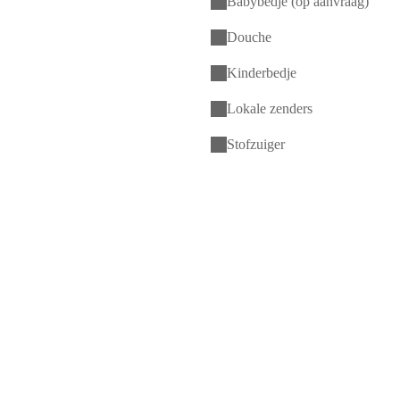
Babybedje (op aanvraag)
Douche
Kinderbedje
Lokale zenders
Stofzuiger