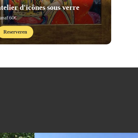
atelier d'icônes sous verre
balade
anaf 60€
vanaf 20€
Reserveren
Reserv