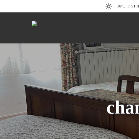
36°C
in ST
cha