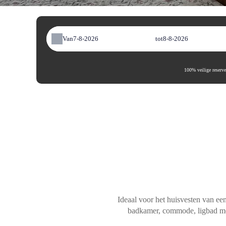
Van
tot
100% veilige reserve
Ideaal voor het huisvesten van ee
badkamer, commode, ligbad met 