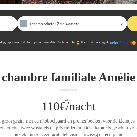
1
accommodatie /
2
volwassene
ring, gegarandeerd de beste prijzen, onmiddellijke bevestiging
Beveiligde betaling via
chambre familiale Amélie
vanaf
110€/nacht
n groot gezin, met een hobbelpaard en prentenboeken voor de kleintjes
douche, twee wastafels en privétoiletten. Deze kamer is geschikt voo
muziekkamer is een grote televisie aanwezig en een piano.