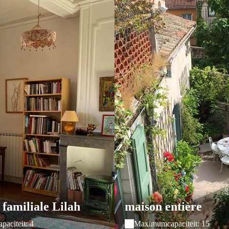
familiale Lilah
maison entière
aciteit: 4
Maximumcapaciteit: 15