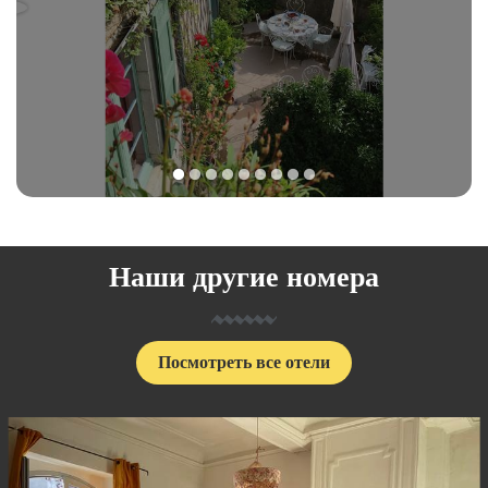
1
2
3
4
5
6
7
8
9
Наши другие номера
Посмотреть все отели