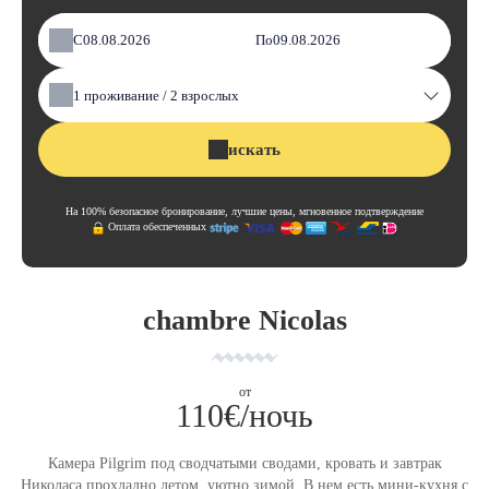
С
По
1
проживание /
2
взрослых
искать
На 100% безопасное бронирование, лучшие цены, мгновенное подтверждение
Оплата обеспеченных
chambre Nicolas
oт
110€/ночь
Камера Pilgrim под сводчатыми сводами, кровать и завтрак
Николаса прохладно летом, уютно зимой. В нем есть мини-кухня с