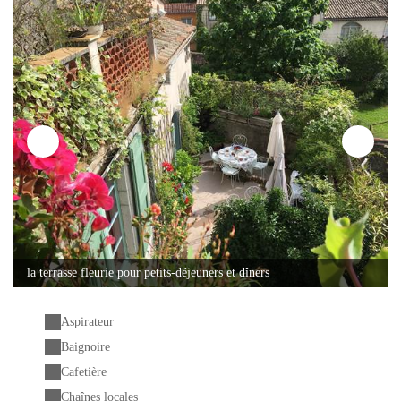
la terrasse fleurie pour petits-déjeuners et dîners
Aspirateur
Baignoire
Cafetière
Chaînes locales