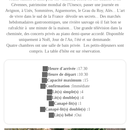
Cévennes, patrimoine mondial de l'Unesco, passer une journée en
Avignon, à Uzès, Sommières, Aiguemortes, le Grau du Roy, Alès... L'art
de vivre dans le sud de la France dévoile ses secrets... Des marchés
hebdomadaires gastronomiques, une rivière sauvage où il fait bon se
rafraîchir à une minute de la maison... Une grande télévision dans la
cheminée, des concerts privés au piano demi-queue accordé. Disponible
uniquement à Noêl, Jour de l'An, l'été et sur demmande.
Quatre chambres ont une salle de bain privée. Les petits-déjeuners sont
compris. La table d'hôte est sur réservation.
Heure d'arrivée :
17:30
Heure de départ :
10:30
Capacité maximum :
15
Confirmation :
Immédiate
Lit(s) simple(s) :
4
Lit(s) double(s) :
4
Canapé-lit(s) :
1
Canapé-lit(s) double(s) :
1
Lit(s) bébé :
Oui