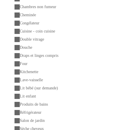
Chambres non fumeur
Cheminée
Congélateur
Cuisine - coin cuisine
Double vitrage
Douche
Draps et linges compris
Four
Kitchenette
Lave-vaisselle
Lit bébé (sur demande)
Lit enfant
Produits de bains
Réfrigérateur
Salon de jardin
Sèche cheveux