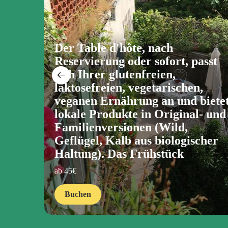
Der Table d'hôte, nach
Reservierung oder sofort, passt
sich Ihrer glutenfreien,
laktosefreien, vegetarischen,
veganen Ernährung an und biete
lokale Produkte in Original- und
Familienversionen (Wild,
Geflügel, Kalb aus biologischer
Haltung). Das Frühstück
ab 45€
Buchen