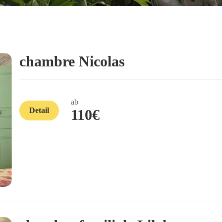
chambre Nicolas
ab
Detail
110€