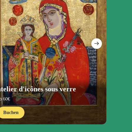
atelier d'icônes sous verre
balade
b 60€
ab 20€
Buchen
Buche