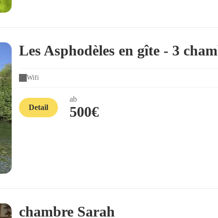
Les Asphodèles en gîte - 3 cha
Wifi
ab
Detail
500€
chambre Sarah