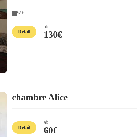
Wifi
ab
Detail
130€
chambre Alice
ab
Detail
60€