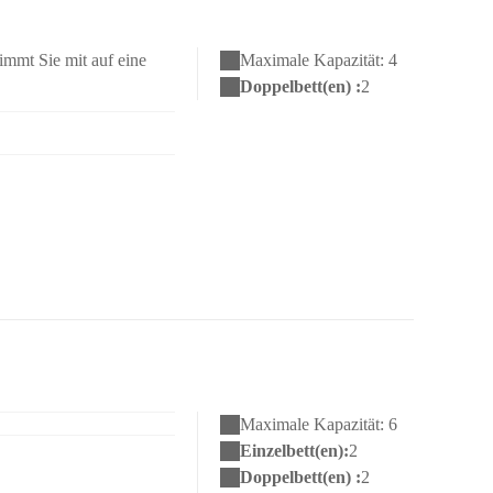
immt Sie mit auf eine
Maximale Kapazität: 4
Doppelbett(en) :
2
Maximale Kapazität: 6
Einzelbett(en):
2
Doppelbett(en) :
2